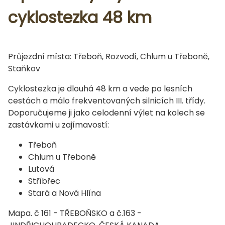
cyklostezka 48 km
Průjezdní místa: Třeboň, Rozvodí, Chlum u Třeboně,
Staňkov
Cyklostezka je dlouhá 48 km a vede po lesních
cestách a málo frekventovaných silnicích III. třídy.
Doporučujeme ji jako celodenní výlet na kolech se
zastávkami u zajímavostí:
Třeboň
Chlum u Třeboně
Lutová
Stříbřec
Stará a Nová Hlína
Mapa. č 161 - TŘEBOŇSKO a č.163 -