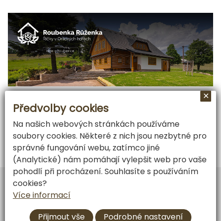
✕
Předvolby cookies
Na našich webových stránkách používáme
soubory cookies. Některé z nich jsou nezbytné pro
správné fungování webu, zatímco jiné
(Analytické) nám pomáhají vylepšit web pro vaše
pohodlí při procházení. Souhlasíte s používáním
Vytvořil
ARGON systems
cookies?
Tvorba webových stránek
RAZ DVA WEB
Více informací
GDPR
|
Roubenka Růženka
|
V KORUNÁCH STROMŮ
Přijmout vše
Podrobné nastavení