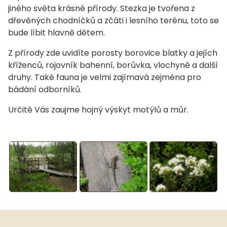
jiného světa krásné přírody. Stezka je tvořena z
dřevěných chodníčků a zčáti i lesního terénu, toto se
bude líbit hlavně dětem.
Z přírody zde uvidíte porosty borovice blatky a jejích
kříženců, rojovník bahenní, borůvka, vlochyně a další
druhy. Také fauna je velmi zajímavá zejména pro
bádání odborníků.
Určitě Vás zaujme hojný výskyt motýlů a můr.