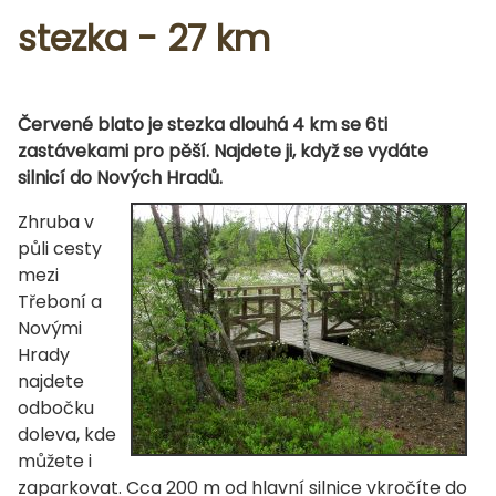
stezka - 27 km
Červené blato je stezka dlouhá 4 km se 6ti
zastávekami pro pěší. Najdete ji, když se vydáte
silnicí do Nových Hradů.
Zhruba v
půli cesty
mezi
Třeboní a
Novými
Hrady
najdete
odbočku
doleva, kde
můžete i
zaparkovat. Cca 200 m od hlavní silnice vkročíte do