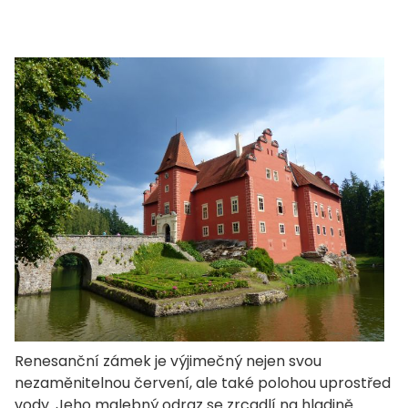
Renesanční zámek je výjimečný nejen svou
nezaměnitelnou červení, ale také polohou uprostřed
vody. Jeho malebný odraz se zrcadlí na hladině