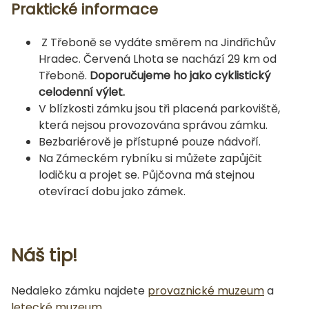
Praktické informace
Z Třeboně se vydáte směrem na Jindřichův
Hradec. Červená Lhota se nachází 29 km od
Třeboně.
Doporučujeme ho jako cyklistický
celodenní výlet.
V blízkosti zámku jsou tři placená parkoviště,
která nejsou provozována správou zámku.
Bezbariérově je přístupné pouze nádvoří.
Na Zámeckém rybníku si můžete zapůjčit
lodičku a projet se. Půjčovna má stejnou
otevírací dobu jako zámek.
Náš tip!
Nedaleko zámku najdete
provaznické muzeum
a
letecké muzeum
.